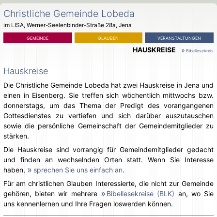
Christliche Gemeinde Lobeda
im LISA, Werner-Seelenbinder-Straße 28a, Jena
Navigation
GEMEINDE
GLAUBEN
VERANSTALTUNGEN
überspringen
Navigation
HAUSKREISE
Bibellesekreis
überspringen
Hauskreise
Die Christliche Gemeinde Lobeda hat zwei Hauskreise in Jena und
einen in Eisenberg. Sie treffen sich wöchentlich mittwochs bzw.
donnerstags, um das Thema der Predigt des vorangangenen
Gottesdienstes zu vertiefen und sich darüber auszutauschen
sowie die persönliche Gemeinschaft der Gemeindemitglieder zu
stärken.
Die Hauskreise sind vorrangig für Gemeindemitglieder gedacht
und finden an wechselnden Orten statt. Wenn Sie Interesse
haben,
sprechen Sie uns einfach an
.
Für am christlichen Glauben Interessierte, die nicht zur Gemeinde
gehören, bieten wir mehrere
Bibellesekreise (BLK)
an, wo Sie
uns kennenlernen und Ihre Fragen loswerden können.